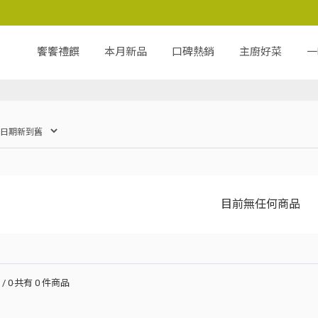
饗饗禮饌
本月新品
口碑熱銷
主廚好菜
一
目前無任何商品
/ 0‧共有
0
件商品